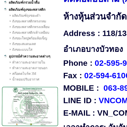
ผลิตภัณฑ์กรวยน้ำดื่ม
ผลิตภัณฑ์ถุงขยะพลาสติก
ห้างหุ้นส่วนจำกัด
»
ผลิตภัณฑ์ถุงขยะดำ
»
ถังขยะพลาสติกทรงกลม
»
ถังขยะพลาสติกทรงเหลี่ยม
Address : 118/13
»
ถังขยะพลาสติกเท้าเหยียบ
»
ถังขยะใหญ่พร้อมล้อเข็ญ
»
ถังขยะสแตนเลส
อำเภอบางบัวทอง 
»
ถังขยะแบบใส
อุปกรณ์ทำความสะอาดต่างๆ
Phone :
02-595-
»
ทำความสะอาดภายใน
»
ทำความสะอาดภายนอก
Fax :
02-594-610
»
สก๊อตตไบร์ท 3M
»
น้ำหอมปรับอากาศ
MOBILE :
063-8
LINE ID :
VNCOM
E-MAIL : VN_