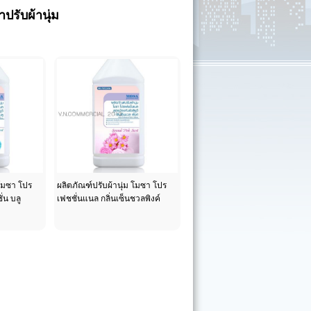
ปรับผ้านุ่ม
 โมซา โปร
ผลิตภัณฑ์ปรับผ้านุ่ม โมซา โปร
่น บลู
เฟชชั่นแนล กลิ่นเซ็นชวลพิงค์