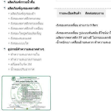
ผลิตภัณฑ์กรวยน้ำดื่ม
ผลิตภัณฑ์ถุงขยะพลาสติก
»
รายละเอียดสินค้า
ติดต่อสอบถาม
ผลิตภัณฑ์ถุงขยะดำ
»
ถังขยะพลาสติกทรงกลม
»
ถังขยะพลาสติกทรงเหลี่ยม
-ถังขยะทรงเหลี่ยม ฝาแกว่ง 9 ลิตร
»
ถังขยะพลาสติกเท้าเหยียบ
-ถังขยะทรงเหลี่ยม รูปแบบทันสมัย ดีไซน์น่าใ
»
ถังขยะใหญ่พร้อมล้อเข็ญ
-ผลิตจากพลาสติก PP อย่างดี ไม่กรอบแตกหั
»
ถังขยะสแตนเลส
-น้ำหนักเบา เคลื่อนย้ายสะดวก ทำความสะอ
»
ถังขยะแบบใส
อุปกรณ์ทำความสะอาดต่างๆ
»
ทำความสะอาดภายใน
»
ทำความสะอาดภายนอก
»
สก๊อตตไบร์ท 3M
»
น้ำหอมปรับอากาศ